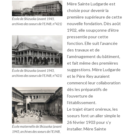
Mère Sainte Ludgarde est
choisie pour devenir la
première supérieure de cette
École de Shizuoka (avant 1945,
nouvelle fondation. Dès août
archives des soeurs de l'EJNB, n°421)
1902, elle soupçonne d’être
pressentie pour cette
fonction. Elle suit l’avancée
des travaux et de
l’aménagement du bâtiment,
et fait même des premières
suggestions. Mère Ludgarde
École de Shizuoka (avant 1945,
archives des soeurs de l'EJNB, n°421)
et le Père Rey auraient
commencé leur collaboration
dès les préparatifs de
l’ouverture de
l’établissement.
Le trajet étant onéreux, les
soeurs font un aller simple le
26 février 1903 pour s’y
École maternelle de Shizuoka (avant
installer. Mère Sainte
1945, archives des soeurs de l'EJNB,