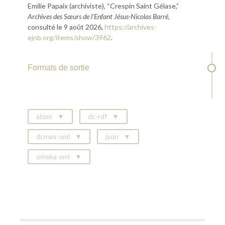
Emilie Papaix (archiviste), “Crespin Saint Gélase,”
Archives des Sœurs de l'Enfant Jésus-Nicolas Barré
,
consulté le 9 août 2026,
https://archives-
ejnb.org/items/show/3962
.
Formats de sortie
atom
dc-rdf
dcmes-xml
json
omeka-xml