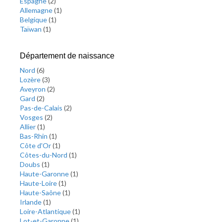
Espagne
(
2
)
Allemagne
(
1
)
Belgique
(
1
)
Taïwan
(
1
)
Département de naissance
Nord
(
6
)
Lozère
(
3
)
Aveyron
(
2
)
Gard
(
2
)
Pas-de-Calais
(
2
)
Vosges
(
2
)
Allier
(
1
)
Bas-Rhin
(
1
)
Côte d'Or
(
1
)
Côtes-du-Nord
(
1
)
Doubs
(
1
)
Haute-Garonne
(
1
)
Haute-Loire
(
1
)
Haute-Saône
(
1
)
Irlande
(
1
)
Loire-Atlantique
(
1
)
Lot-et-Garonne
(
1
)