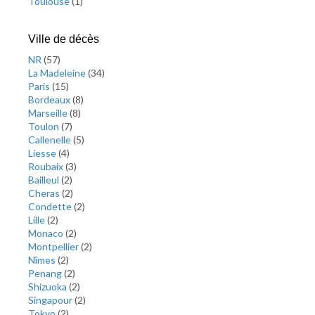
Toulouse
(
1
)
Ville de décès
NR
(
57
)
La Madeleine
(
34
)
Paris
(
15
)
Bordeaux
(
8
)
Marseille
(
8
)
Toulon
(
7
)
Callenelle
(
5
)
Liesse
(
4
)
Roubaix
(
3
)
Bailleul
(
2
)
Cheras
(
2
)
Condette
(
2
)
Lille
(
2
)
Monaco
(
2
)
Montpellier
(
2
)
Nîmes
(
2
)
Penang
(
2
)
Shizuoka
(
2
)
Singapour
(
2
)
Tokyo
(
2
)