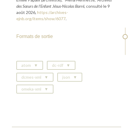
des Sœurs de l'Enfant Jésus-Nicolas Barré
, consulté le 9
août 2026,
https://archives-
ejnb.org/items/show/6077
.
Formats de sortie
atom
dc-rdf
dcmes-xml
json
omeka-xml