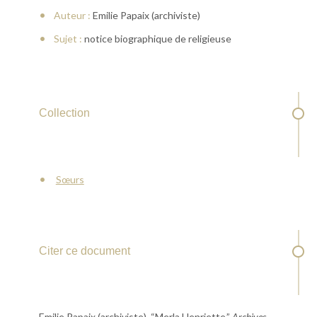
Auteur :
Emilie Papaix (archiviste)
Sujet :
notice biographique de religieuse
Collection
Sœurs
Citer ce document
Emilie Papaix (archiviste), “Merla Henriette,”
Archives