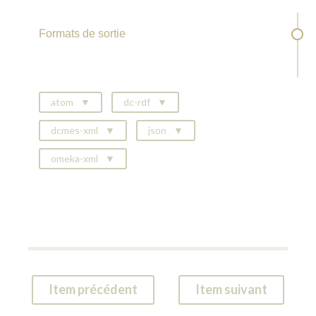
Formats de sortie
atom
dc-rdf
dcmes-xml
json
omeka-xml
Item précédent
Item suivant