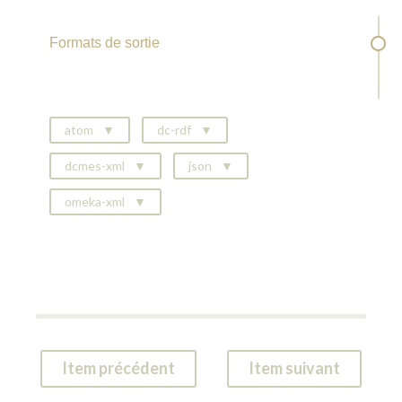
Formats de sortie
atom
dc-rdf
dcmes-xml
json
omeka-xml
Item précédent
Item suivant