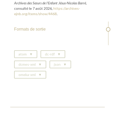
Archives des Sœurs de l'Enfant Jésus-Nicolas Barré
,
consulté le 7 août 2026,
https://archives-
ejnb.org/items/show/4468
.
Formats de sortie
atom
dc-rdf
dcmes-xml
json
omeka-xml