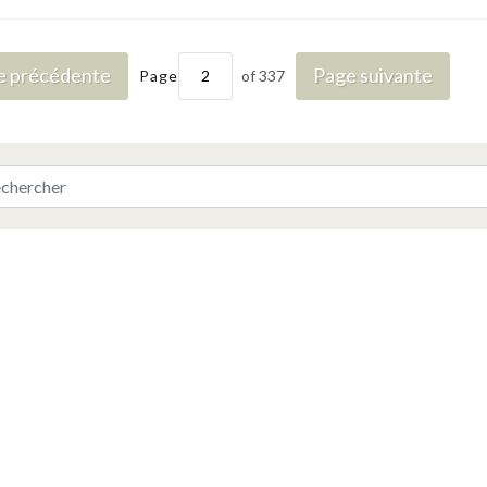
e précédente
Page suivante
Page
of 337