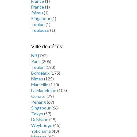
France
(
1
)
France
(
1
)
Pérou
(
1
)
Singapour
(
1
)
Toulon
(
1
)
Toulouse
(
1
)
Ville de décès
NR
(
762
)
Paris
(
205
)
Toulon
(
193
)
Bordeaux
(
175
)
Nîmes
(
125
)
Marseille
(
110
)
La Madeleine
(
105
)
Cenate
(
79
)
Penang
(
67
)
Singapour
(
66
)
Tokyo
(
57
)
Drishane
(
49
)
Weybridge
(
45
)
Yokohama
(
43
)
Monaco
(
42
)