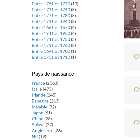
Entre 1761 et 1770
(
13
)
Entre 1731 et 1740
(
8
)
Entre 1771 et 1780
(
8
)
Entre 1931 et 1940
(
8
)
Entre 1661 et 1670
(
4
)
Entre 1941 et 1950
(
4
)
Entre 1741 et 1750
(
3
)
Entre 1751 et 1760
(
2
)
Entre 1691 et 1700
(
1
)
C
Entre 1701 et 1710
(
1
)
Pays de naissance
France
(
2063
)
Ch
Italie
(
473
)
Irlande
(
245
)
Espagne
(
213
)
Malaisie
(
92
)
Japon
(
61
)
Chine
(
28
)
Ch
Suisse
(
27
)
Angleterre
(
26
)
NR
(
19
)