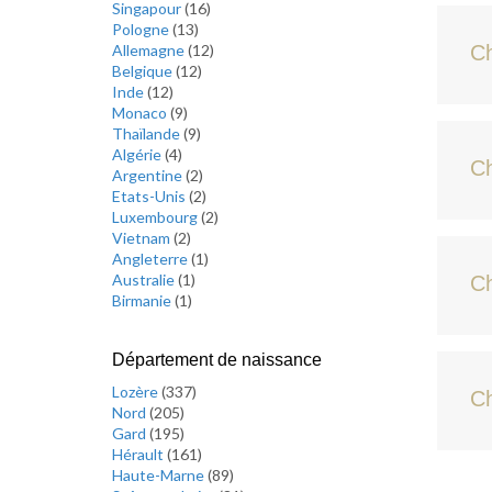
Singapour
(
16
)
Pologne
(
13
)
Allemagne
(
12
)
Ch
Belgique
(
12
)
Inde
(
12
)
Monaco
(
9
)
Thaïlande
(
9
)
Algérie
(
4
)
Ch
Argentine
(
2
)
Etats-Unis
(
2
)
Luxembourg
(
2
)
Vietnam
(
2
)
Angleterre
(
1
)
Australie
(
1
)
Ch
Birmanie
(
1
)
Département de naissance
Lozère
(
337
)
Ch
Nord
(
205
)
Gard
(
195
)
Hérault
(
161
)
Haute-Marne
(
89
)