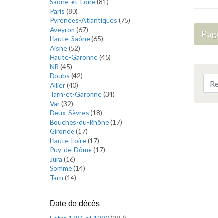
Saône-et-Loire
(
81
)
Paris
(
80
)
Pyrénées-Atlantiques
(
75
)
Aveyron
(
67
)
Pag
Haute-Saône
(
65
)
Aisne
(
52
)
Haute-Garonne
(
45
)
NR
(
45
)
Doubs
(
42
)
Allier
(
40
)
Tarn-et-Garonne
(
34
)
Var
(
32
)
Deux-Sèvres
(
18
)
Bouches-du-Rhône
(
17
)
Gironde
(
17
)
Haute-Loire
(
17
)
Puy-de-Dôme
(
17
)
Jura
(
16
)
Somme
(
14
)
Tarn
(
14
)
Date de décès
Entre 1981 et 1990
(
287
)