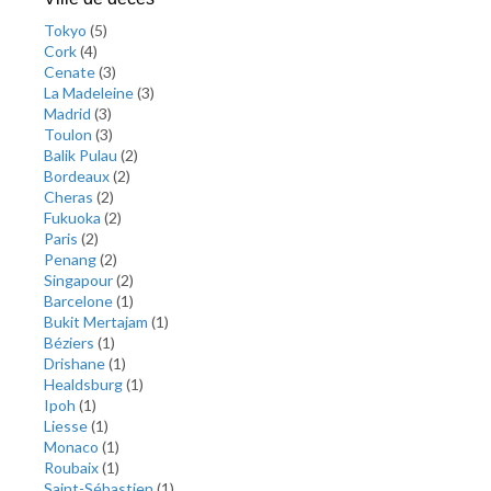
Tokyo
(
5
)
Cork
(
4
)
Cenate
(
3
)
La Madeleine
(
3
)
Madrid
(
3
)
Toulon
(
3
)
Balik Pulau
(
2
)
Bordeaux
(
2
)
Cheras
(
2
)
Fukuoka
(
2
)
Paris
(
2
)
Penang
(
2
)
Singapour
(
2
)
Barcelone
(
1
)
Bukit Mertajam
(
1
)
Béziers
(
1
)
Drishane
(
1
)
Healdsburg
(
1
)
Ipoh
(
1
)
Liesse
(
1
)
Monaco
(
1
)
Roubaix
(
1
)
Saint-Sébastien
(
1
)