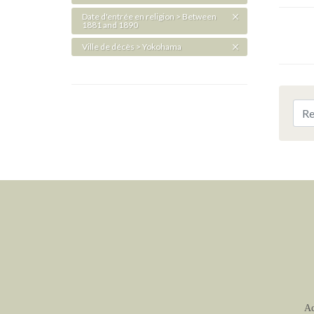
Date d'entrée en religion > Between
1881 and 1890
Ville de décès > Yokohama
Ac