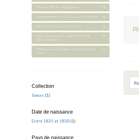
Pays de décès > Belgique
Département de naissance > Hérault
Pays de naissance > France
R
Date d'entrée en religion > Entre
1851 et 1860
Date de prise d'habit > Entre 1851 et
1860
Collection
Sœurs
(
1
)
Date de naissance
Entre 1821 et 1830
(
1
)
Pays de naissance