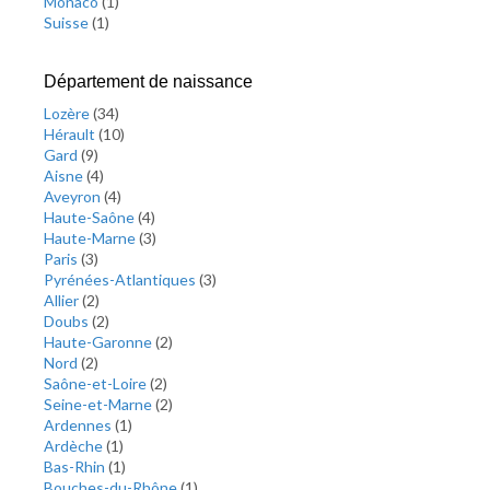
Monaco
(
1
)
Suisse
(
1
)
Département de naissance
Lozère
(
34
)
Hérault
(
10
)
Gard
(
9
)
Aisne
(
4
)
Aveyron
(
4
)
Haute-Saône
(
4
)
Haute-Marne
(
3
)
Paris
(
3
)
Pyrénées-Atlantiques
(
3
)
Allier
(
2
)
Doubs
(
2
)
Haute-Garonne
(
2
)
Nord
(
2
)
Saône-et-Loire
(
2
)
Seine-et-Marne
(
2
)
Ardennes
(
1
)
Ardèche
(
1
)
Bas-Rhin
(
1
)
Bouches-du-Rhône
(
1
)