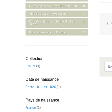
Date de décès > Entre 1881 et 1890
Ville de décès > Davenescourt
Date de naissance > Entre 1811 et
Ca
1820
Pays de naissance > France
Collection
Sœurs
(
1
)
Date de naissance
Entre 1811 et 1820
(
1
)
Pays de naissance
France
(
1
)