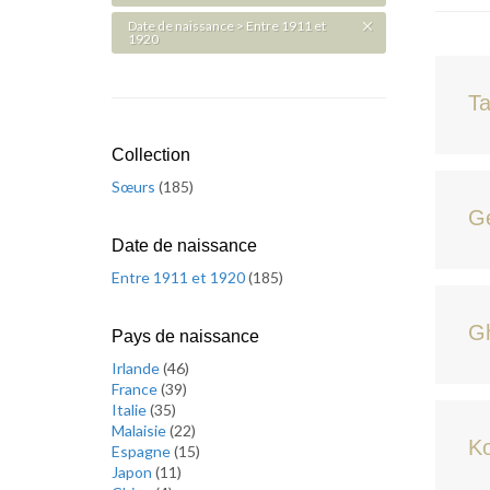
Date de naissance > Entre 1911 et
1920
Ta
Collection
Sœurs
(
185
)
Ge
Date de naissance
Entre 1911 et 1920
(
185
)
Gh
Pays de naissance
Irlande
(
46
)
France
(
39
)
Italie
(
35
)
Malaisie
(
22
)
Ko
Espagne
(
15
)
Japon
(
11
)