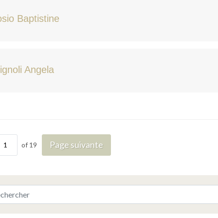
sio Baptistine
ignoli Angela
Page suivante
of 19