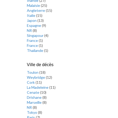
Irlande
(
27
)
Malaisie
(
25
)
Angleterre
(
15
)
Italie
(
15
)
Japon
(
13
)
Espagne
(
9
)
NR
(
8
)
Singapour
(
4
)
France
(
1
)
France
(
1
)
Thaïlande
(
1
)
Ville de décès
Toulon
(
18
)
Weybridge
(
12
)
Cork
(
11
)
La Madeleine
(
11
)
Cenate
(
10
)
Drishane
(
8
)
Marseille
(
8
)
NR
(
8
)
Tokyo
(
8
)
Paris
(
7
)