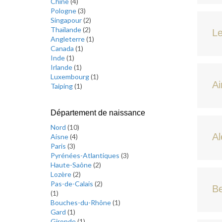
Chine
(
4
)
Pologne
(
3
)
Singapour
(
2
)
Thaïlande
(
2
)
Le
Angleterre
(
1
)
Canada
(
1
)
Inde
(
1
)
Irlande
(
1
)
Luxembourg
(
1
)
Ai
Taiping
(
1
)
Département de naissance
Nord
(
10
)
Al
Aisne
(
4
)
Paris
(
3
)
Pyrénées-Atlantiques
(
3
)
Haute-Saône
(
2
)
Lozère
(
2
)
Pas-de-Calais
(
2
)
Be
(
1
)
Bouches-du-Rhône
(
1
)
Gard
(
1
)
Gironde
(
1
)