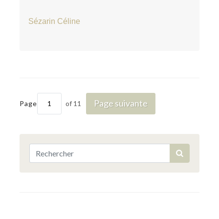
Sézarin Céline
Page suivante
Page
of 11