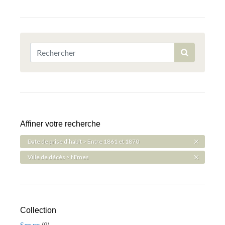
Affiner votre recherche
Date de prise d'habit > Entre 1861 et 1870
Ville de décès > Nîmes
Collection
Sœurs
(
9
)