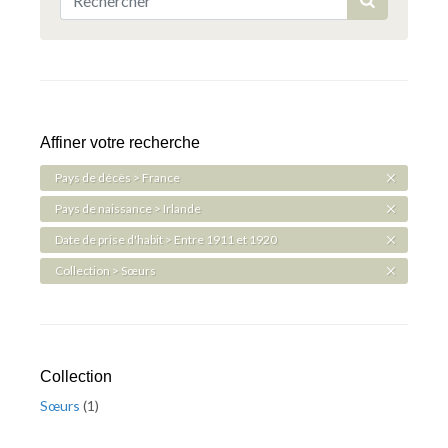
Affiner votre recherche
Pays de décès > France
Pays de naissance > Irlande
Date de prise d'habit > Entre 1911 et 1920
Collection > Sœurs
Collection
Sœurs
(
1
)