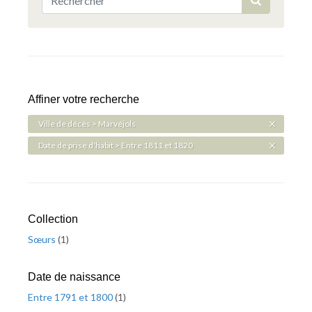
Affiner votre recherche
Ville de décès > Marvéjols
Date de prise d'habit > Entre 1811 et 1820
Collection
Sœurs
(
1
)
Date de naissance
Entre 1791 et 1800
(
1
)