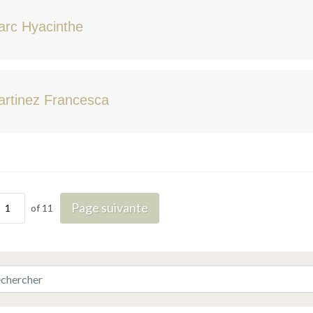
arc Hyacinthe
rtinez Francesca
Page suivante
of 11