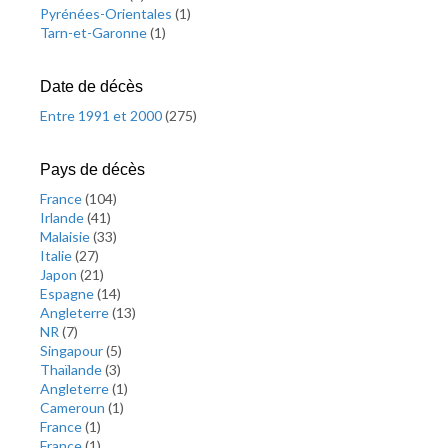
Pyrénées-Orientales
(
1
)
Tarn-et-Garonne
(
1
)
Date de décès
Entre 1991 et 2000
(
275
)
Pays de décès
France
(
104
)
Irlande
(
41
)
Malaisie
(
33
)
Italie
(
27
)
Japon
(
21
)
Espagne
(
14
)
Angleterre
(
13
)
NR
(
7
)
Singapour
(
5
)
Thaïlande
(
3
)
Angleterre
(
1
)
Cameroun
(
1
)
France
(
1
)
France
(
1
)