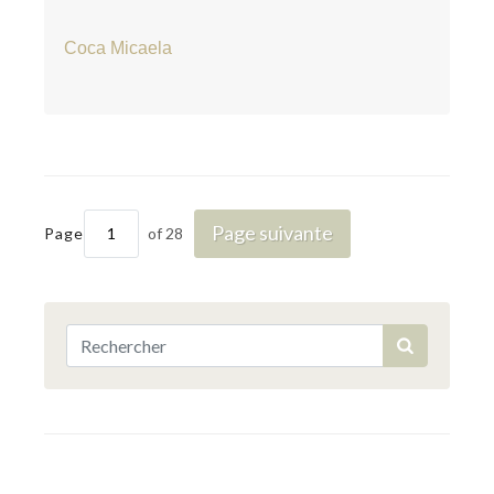
Coca Micaela
Page suivante
Page
of 28