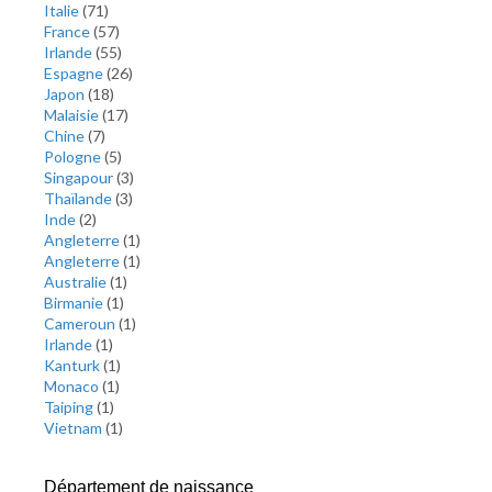
Italie
(
71
)
France
(
57
)
Irlande
(
55
)
Espagne
(
26
)
Japon
(
18
)
Malaisie
(
17
)
Chine
(
7
)
Pologne
(
5
)
Singapour
(
3
)
Thaïlande
(
3
)
Inde
(
2
)
Angleterre
(
1
)
Angleterre
(
1
)
Australie
(
1
)
Birmanie
(
1
)
Cameroun
(
1
)
Irlande
(
1
)
Kanturk
(
1
)
Monaco
(
1
)
Taiping
(
1
)
Vietnam
(
1
)
Département de naissance