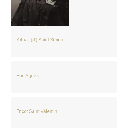
Arlhac (d') Saint Simon
Fort Agnès
Tricot Saint Valentin