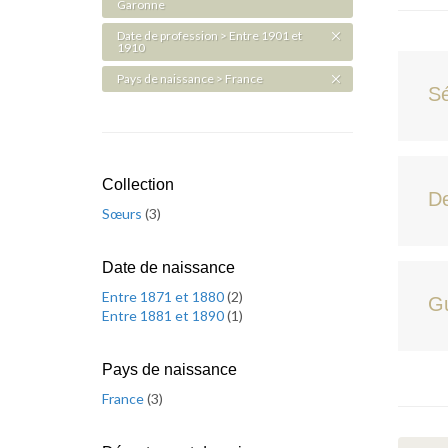
Garonne
Date de profession > Entre 1901 et
1910
Pays de naissance > France
Sé
Collection
D
Sœurs
(
3
)
Date de naissance
Entre 1871 et 1880
(
2
)
Gu
Entre 1881 et 1890
(
1
)
Pays de naissance
France
(
3
)