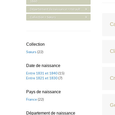
1860
Département de naissance > Hérault
Collection > Sœurs
C
Collection
Cl
Sœurs
(
22
)
Date de naissance
Entre 1831 et 1840
(
15
)
Cr
Entre 1821 et 1830
(
7
)
Pays de naissance
France
(
22
)
Ge
Département de naissance