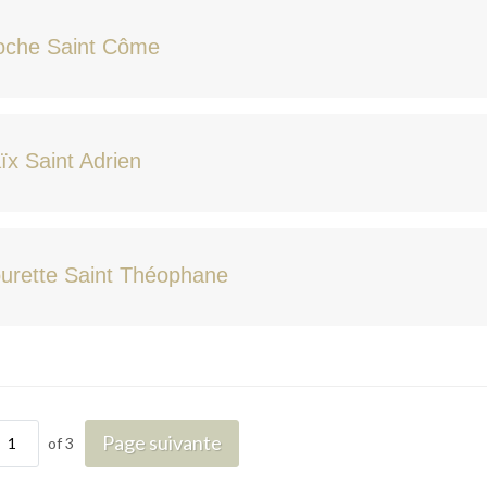
oche Saint Côme
ïx Saint Adrien
urette Saint Théophane
Page suivante
of 3