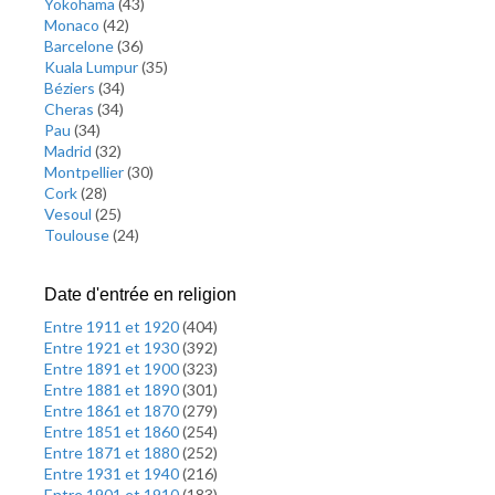
Yokohama
(
43
)
Monaco
(
42
)
Barcelone
(
36
)
Kuala Lumpur
(
35
)
Béziers
(
34
)
Cheras
(
34
)
Pau
(
34
)
Madrid
(
32
)
Montpellier
(
30
)
Cork
(
28
)
Vesoul
(
25
)
Toulouse
(
24
)
Date d'entrée en religion
Entre 1911 et 1920
(
404
)
Entre 1921 et 1930
(
392
)
Entre 1891 et 1900
(
323
)
Entre 1881 et 1890
(
301
)
Entre 1861 et 1870
(
279
)
Entre 1851 et 1860
(
254
)
Entre 1871 et 1880
(
252
)
Entre 1931 et 1940
(
216
)
Entre 1901 et 1910
(
183
)