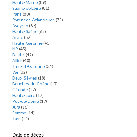
Haute-Marne
(
89
)
Saône-et-Loire
(
81
)
Paris
(
80
)
Pyrénées-Atlantiques
(
75
)
Aveyron
(
67
)
Haute-Saône
(
65
)
Aisne
(
52
)
Haute-Garonne
(
45
)
NR
(
45
)
Doubs
(
42
)
Allier
(
40
)
Tarn-et-Garonne
(
34
)
Var
(
32
)
Deux-Sèvres
(
18
)
Bouches-du-Rhône
(
17
)
Gironde
(
17
)
Haute-Loire
(
17
)
Puy-de-Dôme
(
17
)
Jura
(
16
)
Somme
(
14
)
Tarn
(
14
)
Date de décès