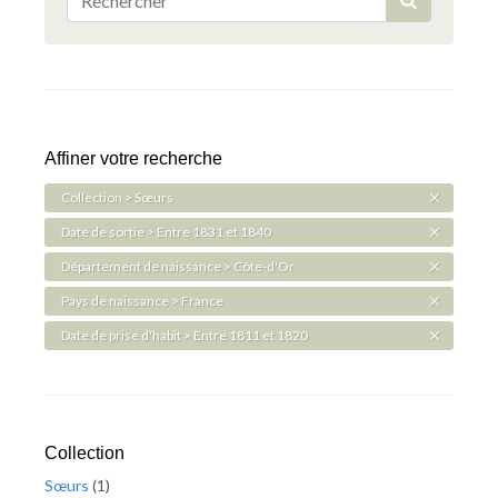
Affiner votre recherche
Collection > Sœurs
Date de sortie > Entre 1831 et 1840
Département de naissance > Côte-d'Or
Pays de naissance > France
Date de prise d'habit > Entre 1811 et 1820
Collection
Sœurs
(
1
)