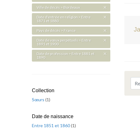
Ville de décès > Bordeaux
Date d'entrée en religion > Entre
1871 et 1880
Ja
Pays de décès > France
Date de vœux perpétuels > Entre
1891 et 1900
Date de profession > Entre 1881 et
1890
Collection
Sœurs
(
1
)
Date de naissance
Entre 1851 et 1860
(
1
)