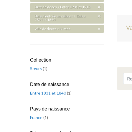
Date de décès > Entre 1901 et 1910
Date d'entrée en religion > Entre
1851 et 1860
Va
Ville de décès > Nîmes
Collection
Sœurs
(
1
)
Date de naissance
Entre 1831 et 1840
(
1
)
Pays de naissance
France
(
1
)