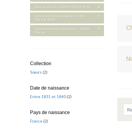
Date de décès > Entre 1901 et 1910
Date d'entrée en religion > Entre
1851 et 1860
C
Département de naissance > Haute-
Marne
No
Collection
Sœurs
(
2
)
Date de naissance
Entre 1831 et 1840
(
2
)
Pays de naissance
France
(
2
)