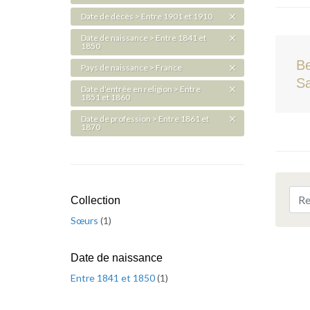
Date de décès > Entre 1901 et 1910
Date de naissance > Entre 1841 et
1850
Be
Pays de naissance > France
Sa
Date d'entrée en religion > Entre
1851 et 1860
Date de profession > Entre 1861 et
1870
Collection
Sœurs
(
1
)
Date de naissance
Entre 1841 et 1850
(
1
)