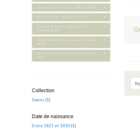
Date de décès > Entre 1881 et 1890
Ville de décès > Davenescourt
Date d'entrée en religion > Entre
Gr
1841 et 1850
Département de naissance > Haute-
Saône
Date de prise d'habit > Entre 1841 et
1850
Collection
Sœurs
(
1
)
Date de naissance
Entre 1821 et 1830
(
1
)