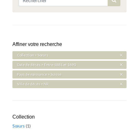
Affiner votre recherche
Collection > Sœurs
Date de décès > Entre 1881 et 1890
Pays de naissance > Suisse
Ville de décès > NR
Collection
Sœurs
(
1
)