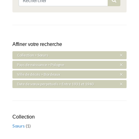
Affiner votre recherche
Collection > Sœurs
Pays de naissance > Pologne
Ville de décès > Bordeaux
Date de vœux perpétuels > Entre 1931 et 1940
Collection
Sœurs
(
1
)