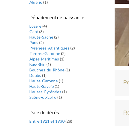
Algérie
(
1
)
Département de naissance
Lozère
(
4
)
Gard
(
3
)
Haute-Saône
(
2
)
Paris
(
2
)
Pyrénées-Atlantiques
(
2
)
Tarn-et-Garonne
(
2
)
Alpes-Maritimes
(
1
)
Bas-Rhin
(
1
)
Bouches-du-Rhône
(
1
)
Doubs
(
1
)
Haute-Garonne
(
1
)
Po
Haute-Savoie
(
1
)
Hautes-Pyrénées
(
1
)
Saône-et-Loire
(
1
)
Re
Date de décès
Entre 1921 et 1930
(
28
)