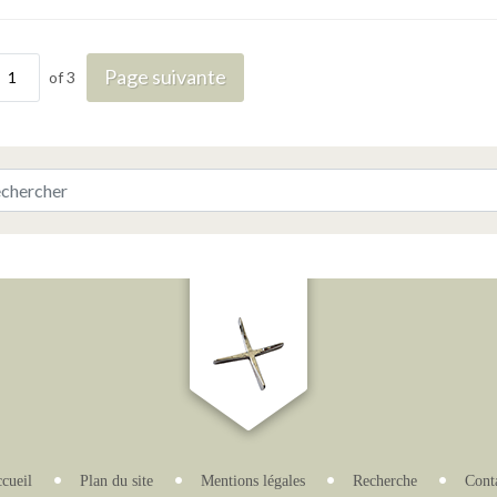
Page suivante
of 3
cueil
Plan du site
Mentions légales
Recherche
Cont