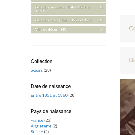
Date de naissance > Entre 1851 et
1860
Date de décès > Entre 1921 et 1930
C
Ville de décès > NR
Da
Collection
Sœurs
(
28
)
Date de naissance
Entre 1851 et 1860
(
28
)
Pays de naissance
France
(
23
)
Angleterre
(
2
)
Suisse
(
2
)