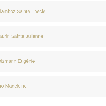
llamboz Sainte Thècle
urin Sainte Julienne
olzmann Eugénie
go Madeleine