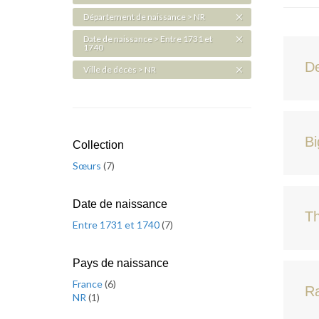
Département de naissance > NR
Date de naissance > Entre 1731 et
1740
D
Ville de décès > NR
Bi
Collection
Sœurs
(
7
)
Date de naissance
Th
Entre 1731 et 1740
(
7
)
Pays de naissance
France
(
6
)
R
NR
(
1
)