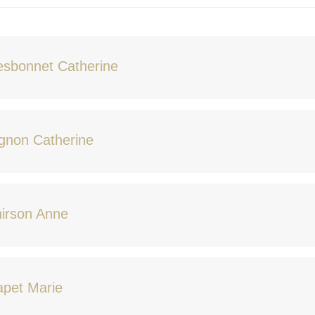
esbonnet Catherine
gnon Catherine
irson Anne
apet Marie