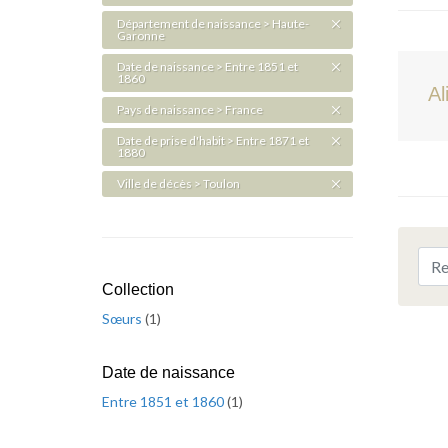
Département de naissance > Haute-
Garonne
Date de naissance > Entre 1851 et
1860
Al
Pays de naissance > France
Date de prise d'habit > Entre 1871 et
1880
Ville de décès > Toulon
Collection
Sœurs
(
1
)
Date de naissance
Entre 1851 et 1860
(
1
)