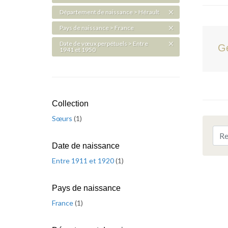
Département de naissance > Hérault
Pays de naissance > France
Date de vœux perpétuels > Entre
Ge
1941 et 1950
Collection
Sœurs
(
1
)
Date de naissance
Entre 1911 et 1920
(
1
)
Pays de naissance
France
(
1
)