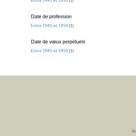
Entre 1941 et 1950
(
1
)
Date de profession
Entre 1941 et 1950
(
1
)
Date de vœux perpétuels
Entre 1941 et 1950
(
1
)
Ac