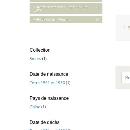
Date de profession > Entre 1961 et
1970
Ville de décès > Penang
Le
Collection
Sœurs
(
1
)
Date de naissance
Entre 1941 et 1950
(
1
)
Pays de naissance
Chine
(
1
)
Date de décès