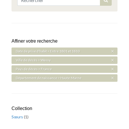
Affiner votre recherche
Date de prise d'habit > Entre 1801 et 1810
Ville de décès > Wassy
Pays de décès > France
Département de naissance > Haute-Marne
Collection
Sœurs
(
1
)