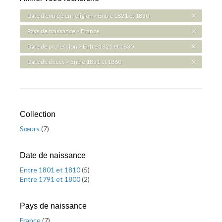
Date d'entrée en religion > Entre 1821 et 1830
Pays de naissance > France
Date de profession > Entre 1821 et 1830
Date de décès > Entre 1851 et 1860
Collection
Sœurs
(
7
)
Date de naissance
Entre 1801 et 1810
(
5
)
Entre 1791 et 1800
(
2
)
Pays de naissance
France
(
7
)