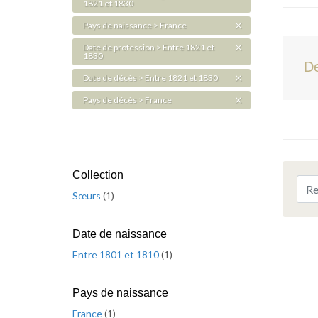
1821 et 1830
Pays de naissance > France
Date de profession > Entre 1821 et
1830
De
Date de décès > Entre 1821 et 1830
Pays de décès > France
Collection
Sœurs
(
1
)
Date de naissance
Entre 1801 et 1810
(
1
)
Pays de naissance
France
(
1
)