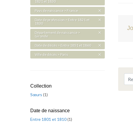
1821 et 1830
Pays de naissance > France
Date de profession > Entre 1821 et
1830
Jo
Département de naissance >
Gironde
Date de décès > Entre 1851 et 1860
Ville de décès > Paris
Collection
Sœurs
(
1
)
Date de naissance
Entre 1801 et 1810
(
1
)