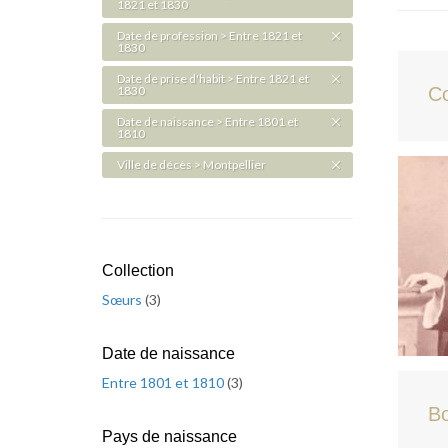
1821 et 1830
Date de profession > Entre 1821 et
1830
Date de prise d'habit > Entre 1821 et
1830
Co
Date de naissance > Entre 1801 et
1810
Ville de décès > Montpellier
Collection
Sœurs
(
3
)
Date de naissance
Entre 1801 et 1810
(
3
)
Bo
Pays de naissance