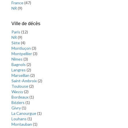
France
(
47
)
NR
(
9
)
Ville de décès
Paris
(
12
)
NR
(
9
)
Sète
(
4
)
Montluçon
(
3
)
Montpellier
(
3
)
Nîmes
(
3
)
Bagnols
(
2
)
Langres
(
2
)
Marseillan
(
2
)
Saint-Ambroix
(
2
)
Toulouse
(
2
)
Wassy
(
2
)
Bordeaux
(
1
)
Béziers
(
1
)
Givry
(
1
)
La Canourgue
(
1
)
Louhans
(
1
)
Montauban
(
1
)