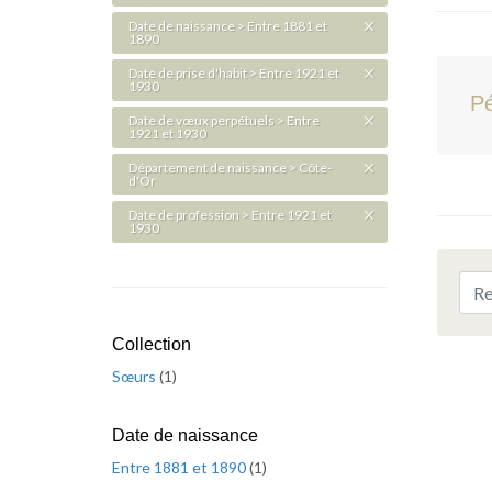
Date de naissance > Entre 1881 et
1890
Date de prise d'habit > Entre 1921 et
1930
Pé
Date de vœux perpétuels > Entre
1921 et 1930
Département de naissance > Côte-
d'Or
Date de profession > Entre 1921 et
1930
Collection
Sœurs
(
1
)
Date de naissance
Entre 1881 et 1890
(
1
)