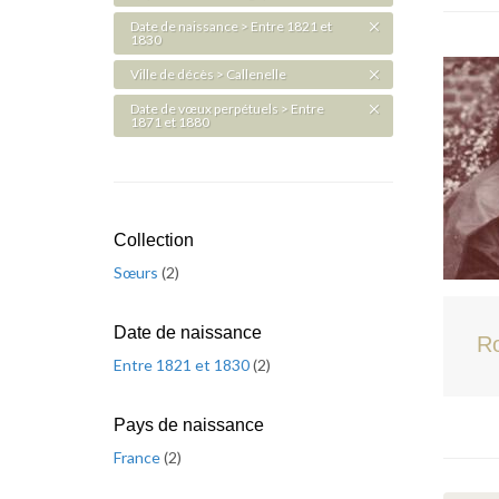
Date de naissance > Entre 1821 et
1830
Ville de décès > Callenelle
Date de vœux perpétuels > Entre
1871 et 1880
Collection
Sœurs
(
2
)
Date de naissance
R
Entre 1821 et 1830
(
2
)
Pays de naissance
France
(
2
)