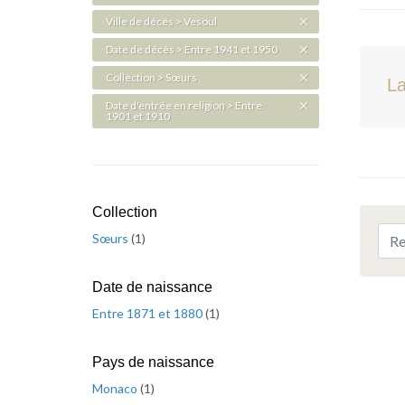
Ville de décès > Vesoul
Date de décès > Entre 1941 et 1950
Collection > Sœurs
La
Date d'entrée en religion > Entre
1901 et 1910
Collection
Sœurs
(
1
)
Date de naissance
Entre 1871 et 1880
(
1
)
Pays de naissance
Monaco
(
1
)