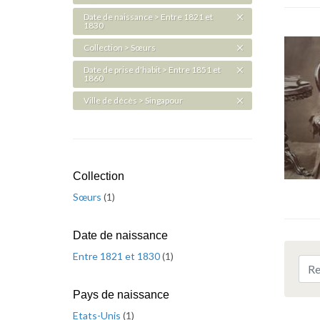
Date de naissance > Entre 1821 et
1830
Collection > Sœurs
Date de prise d'habit > Entre 1851 et
1860
Ville de décès > Singapour
Collection
Sœurs
(
1
)
Date de naissance
Entre 1821 et 1830
(
1
)
Pays de naissance
Etats-Unis
(
1
)