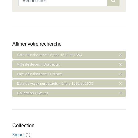
Affiner votre recherche
Date de naissance > Entre 1851 et 1860
Ville de décès > Bordeaux
Pays de naissance > France
Date de vœux perpétuels > Entre 1891 et 1900
Collection > Sœurs
Collection
Sœurs
(
1
)