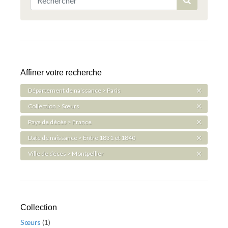
Affiner votre recherche
Département de naissance > Paris
Collection > Sœurs
Pays de décès > France
Date de naissance > Entre 1831 et 1840
Ville de décès > Montpellier
Collection
Sœurs
(
1
)